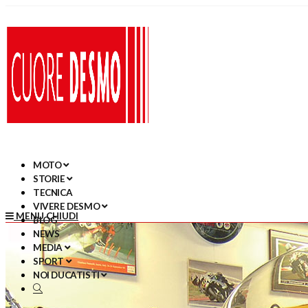
MOTO
STORIE
TECNICA
VIVERE DESMO
MENU
CHIUDI
BLOG
NEWS
MEDIA
SPORT
NOI DUCATISTI