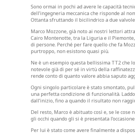
Sono ormai in pochi ad avere le capacità tecni
dell’ingegneria meccanica che risponde al nome
Ottanta sfruttando il bicilindrico a due valvol
Marco Mozzone, già noto ai nostri lettori attrav
Cairo Montenotte, tra la Liguria e il Piemonte
di persone. Perché per fare quello che fa Mozz
purtroppo, non esistono quasi più.
Ne è un esempio questa bellissima TT2 che lo s
notevole già di per sé in virtù della raffinate
rende conto di quanto valore abbia saputo agg
Ogni singolo particolare è stato smontato, pu
una perfetta condizione di funzionalità. Laddo
dall’inizio, fino a quando il risultato non raggi
Del resto, Marco è abituato così e, se le cose
gli occhi quando gli si è presentata l’occasio
Per lui è stato come avere finalmente a dispos