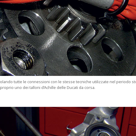
li, isolando tutte le connessioni con le stesse tecniche utilizzate nel periodo s
va proprio uno dei talloni d’Achille delle Ducati da corsa.