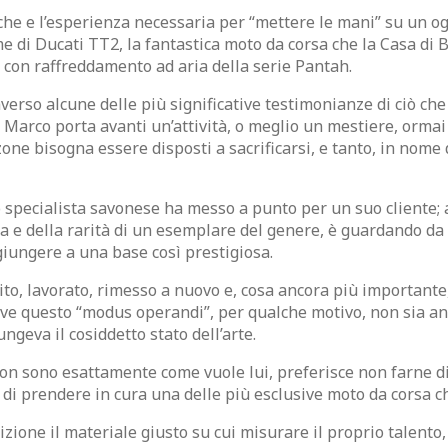
che e l’esperienza necessaria per “mettere le mani” su un o
 di Ducati TT2, la fantastica moto da corsa che la Casa di Bo
e con raffreddamento ad aria della serie Pantah.
erso alcune delle più significative testimonianze di ciò che s
, Marco porta avanti un’attività, o meglio un mestiere, orm
one bisogna essere disposti a sacrificarsi, e tanto, in nome 
pecialista savonese ha messo a punto per un suo cliente; al 
zza e della rarità di un esemplare del genere, è guardando da 
iungere a una base così prestigiosa.
lito, lavorato, rimesso a nuovo e, cosa ancora più important
ve questo “modus operandi”, per qualche motivo, non sia anda
ungeva il cosiddetto stato dell’arte.
 non sono esattamente come vuole lui, preferisce non farne di
ne di prendere in cura una delle più esclusive moto da corsa 
izione il materiale giusto su cui misurare il proprio talento