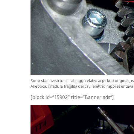
Sono stati rivisti tutti i cablaggi relativi ai pickup origina
All’epoca, infatti, la fragilità dei cavi elettrici rappresenta
[block id=”15902″ title=”Banner ads”]