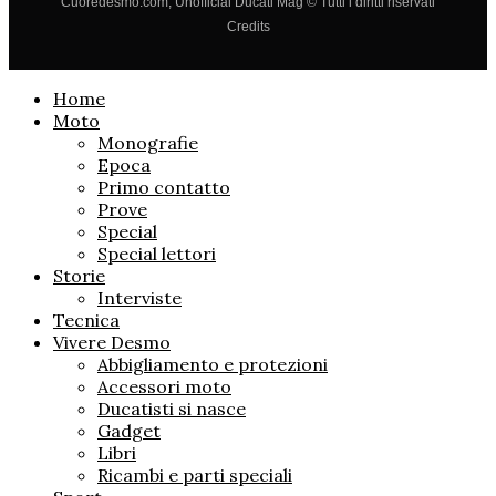
Cuoredesmo.com, Unofficial Ducati Mag © Tutti i diritti riservati
Credits
Home
Moto
Monografie
Epoca
Primo contatto
Prove
Special
Special lettori
Storie
Interviste
Tecnica
Vivere Desmo
Abbigliamento e protezioni
Accessori moto
Ducatisti si nasce
Gadget
Libri
Ricambi e parti speciali