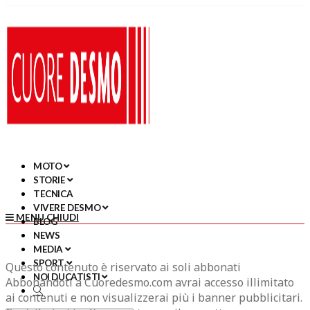
MOTO
STORIE
TECNICA
VIVERE DESMO
MENU
CHIUDI
BLOG
NEWS
MEDIA
SPORT
Questo contenuto è riservato ai soli abbonati
NOI DUCATISTI
Abbonandoti a Cuoredesmo.com avrai accesso illimitato
ai contenuti e non visualizzerai più i banner pubblicitari.