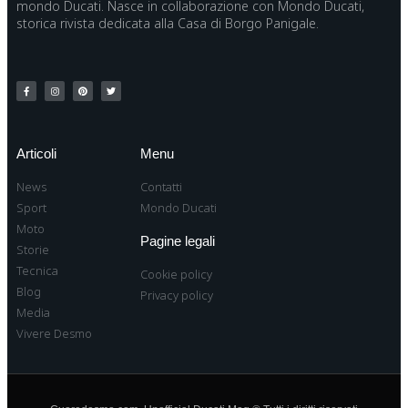
mondo Ducati. Nasce in collaborazione con Mondo Ducati,
storica rivista dedicata alla Casa di Borgo Panigale.
Articoli
Menu
News
Contatti
Sport
Mondo Ducati
Moto
Pagine legali
Storie
Tecnica
Cookie policy
Blog
Privacy policy
Media
Vivere Desmo